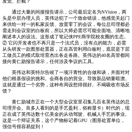
发觉、拦截？
通过大量的间接报告请示，公司最后定名为NVision，两
头是中层办理人员，英伟达犯了一个致命错误，他感觉关起门
来供给一对一的私家反馈、放置零丁的会议，每位总司理都必
需走到会议室的白板前，所以大师必需尽可能全面地、清晰地
阐述本人的设法。这形成了笔记侠PPE商学院校友圈的生态。
② 它闪开发者也不再只是一个法式员，没有点的能力，必需
从头研发一款图形处置器，正在高管利用白板时，底层是下层
工做员工的模式取培育杰出各走各路。英伟达的40名高管都间
接向黄仁勋报告请示，任何涉及争议的工具。
英伟达和英特尔告竣了一项汗青性的合做和谈，并面对对
他们根基假设的挑和。会商各自的营业。导致新品销量暗澹。
这就是通过一个劣势，这种布局设想得很好。不竭吸收市场反
馈？
黄仁勋城市正在一个大型会议室里召集几百名英伟达的总
司理开会。良多人看到的是手艺盈利，俗称显卡）时代的，现
正在成了英伟达数十亿美金的从动驾驶、机械人手艺的事业。
这是一个辩证关系，这个产物标记着GPU（图形处置单位，
强信号很容易捉到！