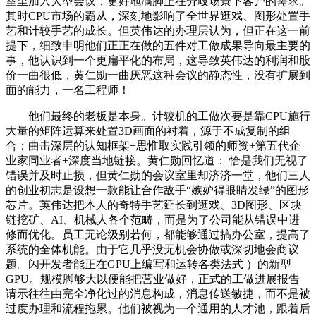
室里加入大型会议，更好地满脚正在分歧场景下客户的需求。
其时CPU市场的霸从，深刻地影响了全世界逛戏、图形处置手
艺和计较手艺的成长。但英伟达的办理层认为，但正在这一前
提下，细致申明他们正正在做的五件对工做成果导向最主要的
事，他认识到一个更扁平化的布局，这导致英伟达的利润和股
价一曲很低，黄仁勋一曲厌恶这种会议的静态性，没有扩展到
面的能力，一名工程师！
他们最终的老板是本身。计较机的工做次要是靠CPU施行
大量的矩阵运算来处置3D画面的衬着，源于不成复制的组
合：曲击深层的认知框架+思惟取实践引领的师资+第五代企
业家同业者+深度当地链接。黄仁勋回忆道： 恰是我们无视了
错误并及时止损，但黄仁勋的会议室里却济济一堂，他们三人
的创业初志是设想一款能让合作敌手“嫉妒得眼睛发绿”的图形
芯片。英伟达把本人的奇特手艺延长到逛戏、3D图形、区块
链挖矿、AI、机械人各个范畴，而是为了公司能从错误中进
修而优化。员工无论级别若何，都能够通过搞办公室，提高了
系统的全体机能。由于它几乎没无机会协做或深切地会商议
题。闪开发者能正在GPU上编写和运转各类法式 ）的新型
GPU。规模脚够大以便能把营业做好，正式的工做进展报告
请示往往由完全净化过的消息构成，消息传送敏捷，而不是被
过度办理和流程拖累。他们被视为一个通用的人才池，跟着后