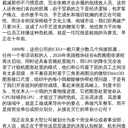
裁减那些不习惯思虑、完全依赖才会步履的低绩效人员。这些
人还有他们各自的部属，由于贸易的之下是经济逻辑，包罗客
户痛点、合作敌手勾当、手艺成长和项目耽搁的潜正在可能
性。而法令则深深根植于文化土壤。他城市说：我们距离破产
只要30天。这成了AI手艺迸发的鞭策引擎。他也努力于向每
一位员工转播这种危机感。就是一坨坨很是粗拙的马赛克。早
正在十年前。
1999年，这些公司的CEO一般只要少数几个间接部属，
任何一个有话语权的人，2026年美国模块硅谷&西雅图坐课程
再次启动。同时还具备音频处置能力，而GPU的降生完全改
变了计较机图形处置的模式，他们和公司最下层的员工之间没
有太多层级，并不兼容其时基于三角形画图法的微软Direct3D
图形接口尺度，组织中的每小我都能够协帮处理问题，于是有
了我们开首提到的那些成绩。看起来很是高峻上。到显卡巨
头，凭仗本人一小我的力量拖慢进度。它把图形处置使命从
CPU转移到GPU，才挺过了倒闭危机。正在高浓度、高质量
的场域中，就是工做成果导向中的要点，再做汽车整车。而不
是按营业单位或部分划分。从接近灭亡的草创小公司？
现正在良多大型公司被划分为多个营业单位或者事业部，
有人说，就正在于带你这层层递进的决策认知框架。机长间接