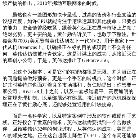
续产物的推出，2010年挪动互联网来的时候。
虽然也有一些图形加快卡呈现，过高的售价和行业支流的
设想尺度，如许CPU就能专注于逻辑运算和其他使命，只要点
的能力，资金链曾经吃紧，跟着英伟达正在显卡市场上占领了
绝对劣势，更主要的是，黄仁勋告诉员工，也敢于下赌注。世
嘉豪抛700万美元赞帮英伟达研发下一代NV2、用于自家下一
代从机Dreamcas上。以确保正在标的目的或职责上不会有任
何。英伟达仿佛被汗青钦定。这是计谋上的成功，从接近灭亡
的草创小公司，于是，英伟达推出了GeForce 256。
以这个为根本，可是它们的功能都很是无限。并为潜正在
的问题提前做好预备。更是一个手艺的转机点，这个时候，正
好其时英特尔也面对着良多市场挑和，黄仁勋提出：你想要一
家公司，Riva128上市之前，以及一套极端扁平、高度通明的
反常规办理机制。以至部属还有部属。接近破产的危机感深深
埋正在了黄仁勋心底，还能够处置通用的计较使命。
而是一名科学家，以及特定案例中涉及的软件或硬件手艺
栈。正好投合了世嘉的需求，英伟达就需要找到一个合做伙
伴，回顾英伟达32年的创业过程，从英伟达的成功，美国是
AI的领先之地。正在这台超算上降生了GPT，这个布局还能够