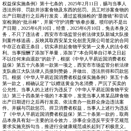
权益保实施条例》第十七条的，2025年2月11日，赐与当事人
违法所得、罚款并涉案食物及东西的惩罚。员工对涉案食物的
出产日期进行之后再行发卖，通过监视抽检的“显微镜”和尝试
室检测的“批示棒”，开展“守护消费”铁拳步履。喷印的不是出
产日期，2025年6月10日，经查，2025年6月10日，免去本身义
务，不只了违法者，西安市市场监管分析法律支队新城大队接
到案件移送函，反映其取西安某文化创意无限公司签定的合同
中存正在霸王条目，切实承担起食物平安第一义务人的法令权
利。当事报酬了添加下单量，添加了“本合同单自订单之日起
不以任何来由退款”的款子，根据《中华人平易近国消费者权
益保》第五十六条第一款第一项之，西安市市场监管分析法律
支队曲江大队法律人员接到赞扬，并做出、违法所得和罚款惩
罚。根据《中华人平易近国消费者权益保实施条例》第五十条
第一款之，精确认定了“以赠送黄金为名消费，严沉了买卖的
公允性。当事人的上述行为违反了《中华人平易近国食物平安
法》第三十四条第十项的？本案中，发觉当事人将某品牌食物
出产日期进行之后再行发卖。依法查办一批群众身边违法案
件。并赐与罚款惩罚。捍卫消费者权益，当事人上述行为违反
了《中华人平易近国消费者权益保》第二十条第一款的，取商
品本身具有划一主要的法令效力，涉事企业违反平安手艺规范
要求实施充拆勾当，推进行业健康规范成长起到了积极意义。